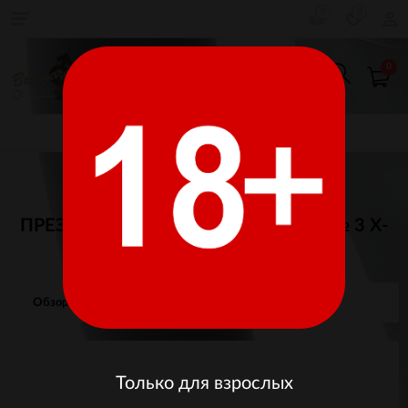
0
0
0
КАТАЛОГ ТОВАРОВ
Главная
Товары для взрослых
Презервативы
ПРЕЗЕРВАТИВЫ MAXUS AMAZING № 3 X-
EDITION (точечные) в кейсе
Обзор
Отзывы
Изображения
Только для взрослых