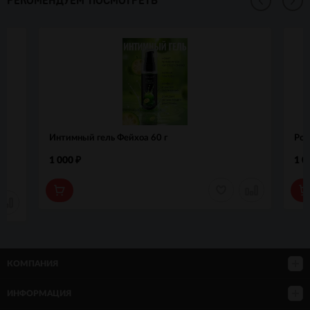
РЕКОМЕНДУЕМ ПОСМОТРЕТЬ
t
Интимный гель Фейхоа 60 г
Роз
1 000
1 0
₽
КОМПАНИЯ
ИНФОРМАЦИЯ