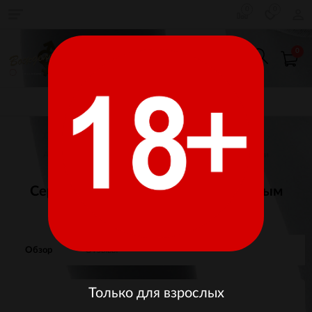
0
0
0
КАТАЛОГ ТОВАРОВ
Главная
Товары для взрослых
Секс-Игрушки
Анальные стимуляторы
Пробки, расширители, пони
Серебряная анальная пробка с черным
кристаллом (Medium)
Обзор
Отзывы
Только для взрослых
Изображения