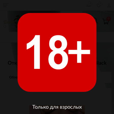
0
0
0
КАТАЛОГ ТОВАРОВ
Главная
Женское белье
Plus Size
Откровенные трусики с доступом L Black
Обзор
Отзывы
Изображения
Только для взрослых