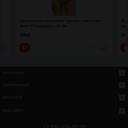
t
Сексуальные кружевные трусики с доступом
Отк
Amor El бордовые р. 42-44
цеп
990
99
₽
КОМПАНИЯ
ИНФОРМАЦИЯ
МЫ В СЕТИ
НАШ АДРЕС
+7-930-056-00-99