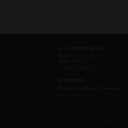
+7-930-056-00-99
Пн, Вт, Чт, Пт, Сб, Вс
те
10:00—20:00
info@desire-storenn.ru
НАШ АДРЕС
Нижний Новгород, пр. Ленина 45
Карта проезда