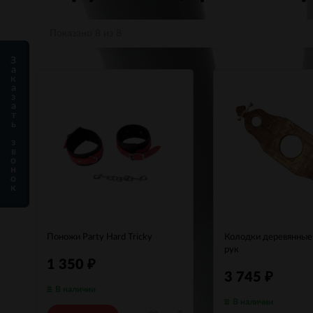
Показано 8 из 8
З
а
к
а
з
а
т
ь
з
в
о
н
о
к
Поножи Party Hard Tricky
Колодки деревянные
рук
1 350
₽
3 745
₽
В наличии
В наличии