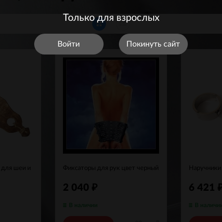
Только для взрослых
Войти
Покинуть сайт
 для шеи и
Фиксаторы для рук цвет черный
Наручники
2 040
6 421
₽
В наличии
В наличи