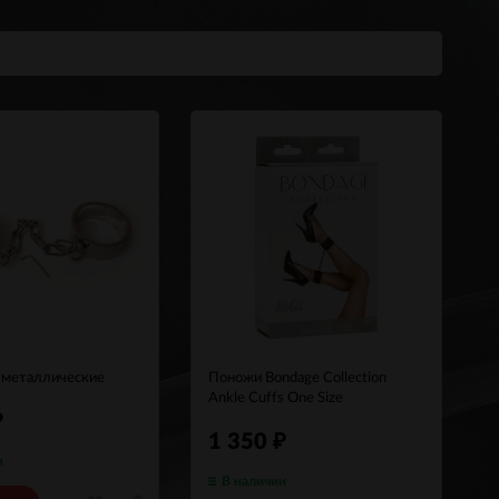
 металлические
Поножи Bondage Collection
Ankle Cuffs One Size
₽
1 350
₽
и
В наличии