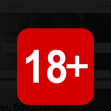
Сравн
Контакты
пр. Ленина 45
Пн, Вт, Ср, Чт, 
+7 930 056-00-99
10:00—22:00
info@desire-storenn.ru
ОСМЕТИКА
МУЖСКОЕ БЕЛЬЕ
ТОВАРЫ ДЛЯ ВЗРО
ры, бондаж