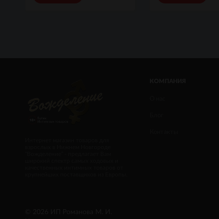
КОМПАНИЯ
О нас
Блог
Контакты
Интернет магазин товаров для
взрослых в Нижнем Новгороде
"Вожделение" - предлагает Вам
широкий спектр самых ходовых и
качественных интимных товаров от
крупнейших поставщиков из Европы.
© 2026 ИП Романова М. И.