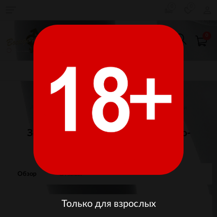
0
0
0
КАТАЛОГ ТОВАРОВ
Главная
Товары для взрослых
Секс-Игрушки
Анальные стимуляторы
Пробки, расширители, пони
Золотая анальная пробка со светло-
фиолетовый кристаллом (Small)
Обзор
Отзывы
Только для взрослых
Изображения