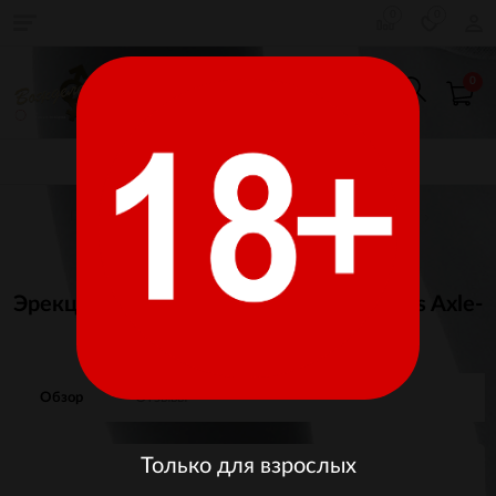
0
0
0
КАТАЛОГ ТОВАРОВ
Главная
Товары для взрослых
Секс-Игрушки
Насадки и кольца
Эрекционное кольцо с вибрацией Rings Axle-
pin фиолетовое
Обзор
Отзывы
Только для взрослых
Изображения