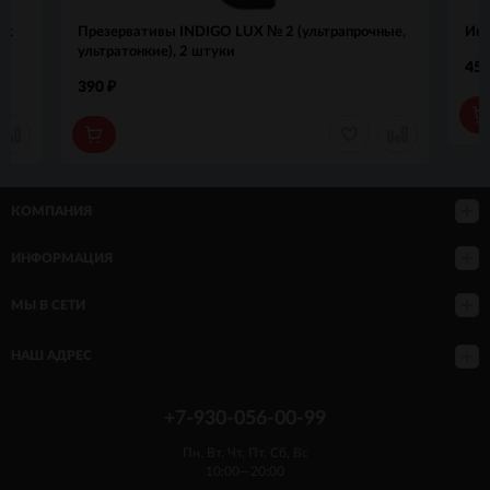
et
Презервативы INDIGO LUX № 2 (ультрапрочные,
Инт
ультратонкие), 2 штуки
45
390
₽
КОМПАНИЯ
ИНФОРМАЦИЯ
МЫ В СЕТИ
НАШ АДРЕС
+7-930-056-00-99
Пн, Вт, Чт, Пт, Сб, Вс
10:00—20:00