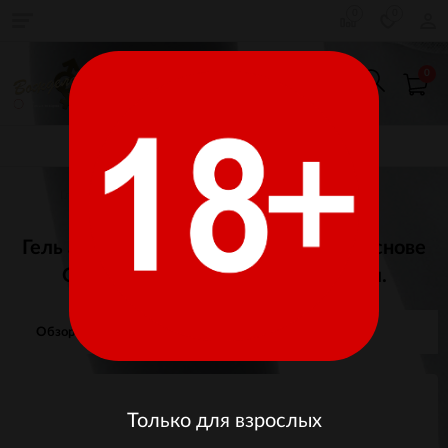
0
0
0
КАТАЛОГ ТОВАРОВ
Главная
Косметика
Лубриканты
Водные
Гель ароматизированный на водной основе
OYO AROMA GEL Ice-Cream 75 мл.
Обзор
Отзывы
Изображения
Только для взрослых