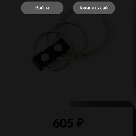
Войти
Покинуть сайт
Цена
605
₽