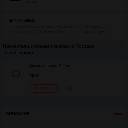
за вас!
УДОБНАЯ ОПЛАТА
Оплатите покупку онлайн с помощью QIWI, WebMoney,
Yandex.Money, VISA, MasterCard или наличными курьеру
Покупатели, которые приобрели Поводок,
также купили
Кольцо для пояса 44 мм
150
₽
В КОРЗИНУ
ОПИСАНИЕ