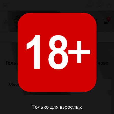
0
0
0
КАТАЛОГ ТОВАРОВ
Главная
Косметика
Лубриканты
Водные
Гель ароматизированный на водной основе
OYO AROMA GEL Orange 75 мл.
Обзор
Отзывы
Изображения
Только для взрослых