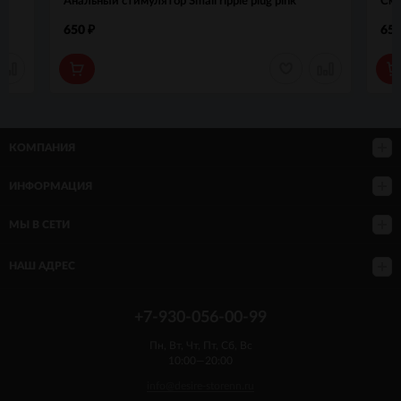
Анальный стимулятор Small ripple plug pink
Сме
650
65
₽
КОМПАНИЯ
ИНФОРМАЦИЯ
МЫ В СЕТИ
НАШ АДРЕС
+7-930-056-00-99
Пн, Вт, Чт, Пт, Сб, Вс
10:00—20:00
info@desire-storenn.ru