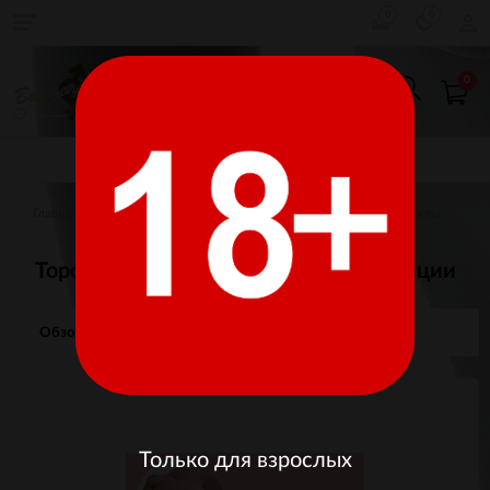
0
0
0
КАТАЛОГ ТОВАРОВ
Главная
Товары для взрослых
Секс-Игрушки
Куклы
Торс женский Frieda функцией вибрации
Обзор
Отзывы
Изображения
Только для взрослых