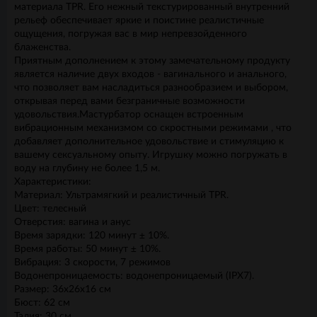
материала TPR. Его нежный текстурированный внутренний
рельеф обеспечивает яркие и поистине реалистичные
ощущения, погружая вас в мир непревзойденного
блаженства.
Приятным дополнением к этому замечательному продукту
является наличие двух входов - вагинального и анального,
что позволяет вам насладиться разнообразием и выбором,
открывая перед вами безграничные возможности
удовольствия.Мастурбатор оснащен встроенным
вибрационным механизмом со скростными режимами , что
добавляет дополнительное удовольствие и стимуляцию к
вашему сексуальному опыту. Игрушку можно погружать в
воду на глубину не более 1,5 м.
Характеристики:
Материал: Ультрамягкий и реалистичный TPR.
Цвет: телесный
Отверстия: вагина и анус
Время зарядки: 120 минут ± 10%.
Время работы: 50 минут ± 10%.
Вибрация: 3 скорости, 7 режимов
Водонепроницаемость: водонепроницаемый (IPX7).
Размер: 36х26х16 см
Бюст: 62 см
Талия: 30 см