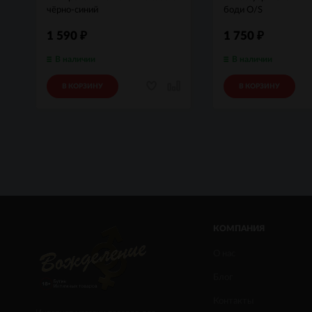
чёрно-синий
боди O/S
1 590
1 750
₽
₽
В наличии
В наличии
В КОРЗИНУ
В КОРЗИНУ
КОМПАНИЯ
О нас
Блог
Контакты