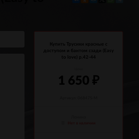
Купить Трусики красные с
доступом и бантом сзади (Easy
to love) р.42-44
Цена
1 650
₽
Артикул: 06847S-M
Ленина
Нет в наличии