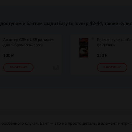
ступом и бантом сзади (Easy to love) р.42-44, также купи
Адаптер СЗУ c USB разъмом(
Горячие купоны «С
для вибромассажеров)
фантазии»
100
350
₽
₽
В КОРЗИНУ
В КОРЗИНУ
собенного случая. Бант — это не просто деталь, а элемент интриги