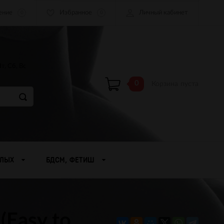
ение
Избранное
Личный кабинет
0
0
Пт, Сб, Вс
0
Корзина
пуста
СЛЫХ
БДСМ, ФЕТИШ
(Easy to