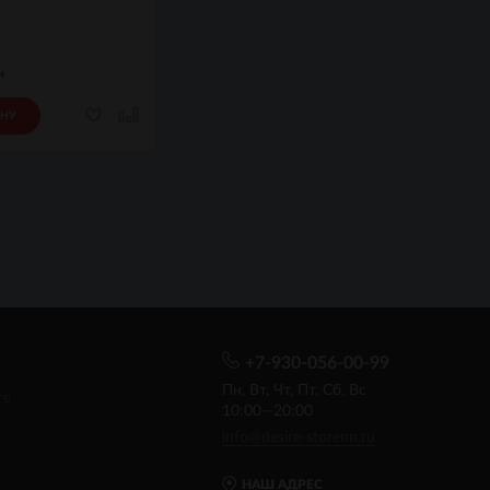
и
ИНУ
+7-930-056-00-99
Пн, Вт, Чт, Пт, Сб, Вс
те
10:00—20:00
info@desire-storenn.ru
НАШ АДРЕС