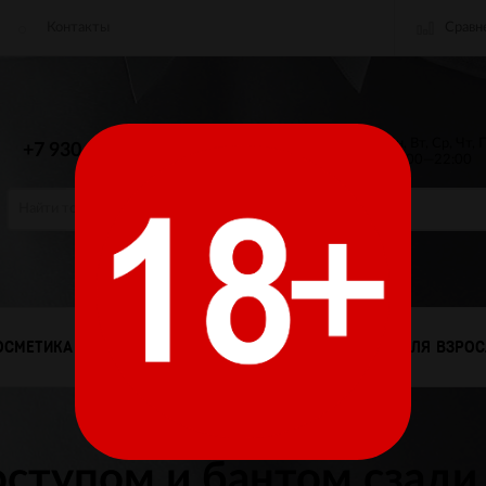
Сравн
Контакты
пр. Ленина 45
Пн, Вт, Ср, Чт, 
+7 930 056-00-99
10:00—22:00
info@desire-storenn.ru
ОСМЕТИКА
МУЖСКОЕ БЕЛЬЕ
ТОВАРЫ ДЛЯ ВЗРО
ступом и бантом сзади 