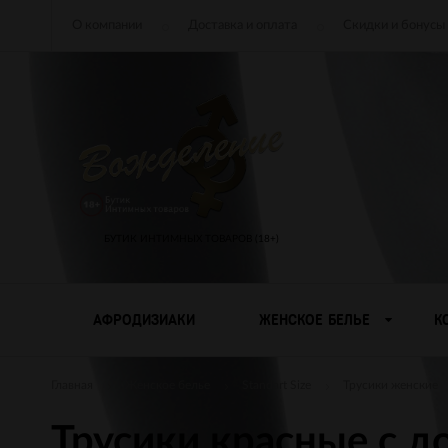
О компании
Доставка и оплата
Скидки и бонусы
БУТИК ИНТИМНЫХ ТОВАРОВ (18+)
АФРОДИЗИАКИ
ЖЕНСКОЕ БЕЛЬЕ
К
Главная
Женское белье
Standart Size
Трусики женские
Трусики красные с до