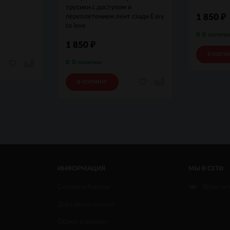
трусики с доступом и
1 850
переплетением лент сзади Easy
₽
to love
В наличи
1 850
₽
В КОРЗ
В наличии
В КОРЗИНУ
ИНФОРМАЦИЯ
МЫ В СЕТИ
Скидки и бонусы
ВКонтак
Доставка и оплата
Обмен и возврат