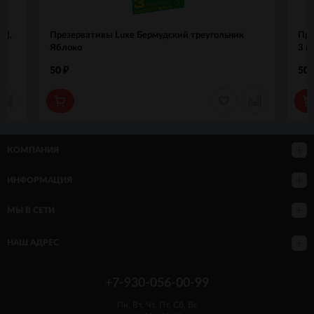
с),
Презервативы Luxe Бермудский треугольник
Пре
Яблоко
3 ш
50
50
₽
КОМПАНИЯ
ИНФОРМАЦИЯ
МЫ В СЕТИ
НАШ АДРЕС
+7-930-056-00-99
Пн, Вт, Чт, Пт, Сб, Вс