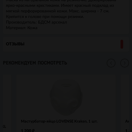
Маска из натуральной кожи на резиночке. Декорирована
ярко-красными крестиками. Имеет красный подклад из
мягкой перфорированной кожи. Макс. ширина - 7 см.
Крепится к голове при помощи резинки.
Производитель: БДСМ арсенал
Материал: Кожа
ОТЗЫВЫ
РЕКОМЕНДУЕМ ПОСМОТРЕТЬ
Мастурбатор-яйцо LOVENSE Kraken, 1 шт.
Ана
L/XL
1 200
1 3
₽