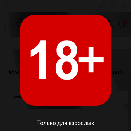
0
0
0
КАТАЛОГ ТОВАРОВ
Главная
БДСМ, фетиш
Кляпы, маски, прочее
Маска для медсестрички из натуральной
кожи на резиночке
Обзор
Отзывы
Изображения
Только для взрослых